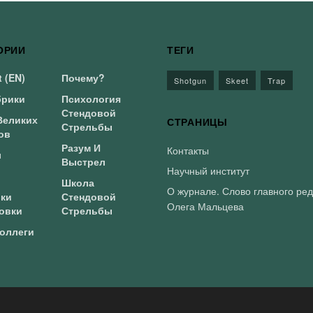
ОРИИ
ТЕГИ
 (EN)
Почему?
Shotgun
Skeet
Trap
брики
Психология
Стендовой
Великих
СТРАНИЦЫ
Стрельбы
ов
Разум И
Контакты
л
Выстрел
Научный институт
Школа
О журнале. Слово главного ре
ки
Стендовой
Олега Мальцева
овки
Стрельбы
оллеги