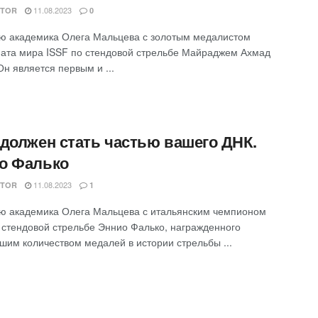
11.08.2023
ITOR
0
ю академика Олега Мальцева с золотым медалистом
ата мира ISSF по стендовой стрельбе Майраджем Ахмад
н является первым и ...
 должен стать частью вашего ДНК.
о Фалько
11.08.2023
ITOR
1
ю академика Олега Мальцева с итальянским чемпионом
 стендовой стрельбе Эннио Фалько, награжденного
шим количеством медалей в истории стрельбы ...