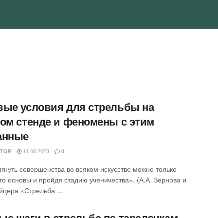
вые условия для стрельбы на
лом стенде и феномены с этим
анные
11.08.2023
ITOR
0
гнуть совершенства во всяком искусстве можно только
го основы и пройдя стадию ученичества». (А.А. Зернова и
йцера «Стрельба ...
ые шаги в стрельбе по тарелочкам