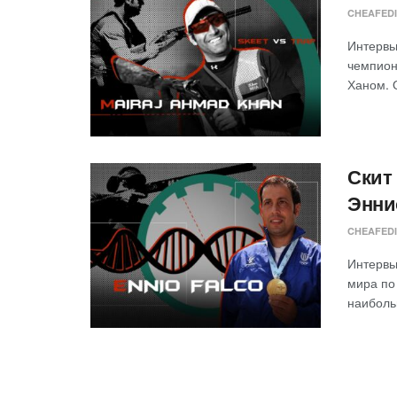
CHEAFED
Интервь
чемпион
Ханом. О
Скит
Энни
CHEAFED
Интервь
мира по
наиболь