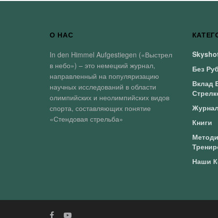
О НАС
КАТЕГ
Skyshot
In den Himmel Aufgestiegen («Выстрел
в небо») – это немецкий журнал,
Без Ру
направленный на популяризацию
Вклад 
научных исследований в области
Стрелк
олимпийских и неолимпийских видов
Журна
спорта, составляющих понятие
«Стендовая стрельба»
Книги
Методи
Тренир
Наши К