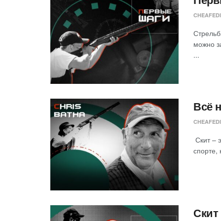
CHEAFED
Стрельб
можно з
...
Всё н
CHEAFED
Скит – 
спорте, 
Скит