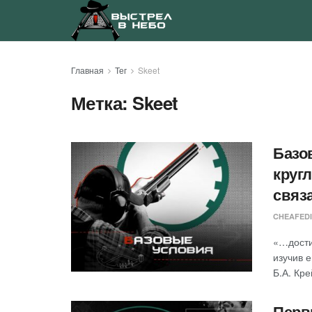
Главная
Тег
Skeet
Метка:
Skeet
Базо
круг
связ
CHEAFED
«…дости
изучив е
Б.А. Кре
Перв