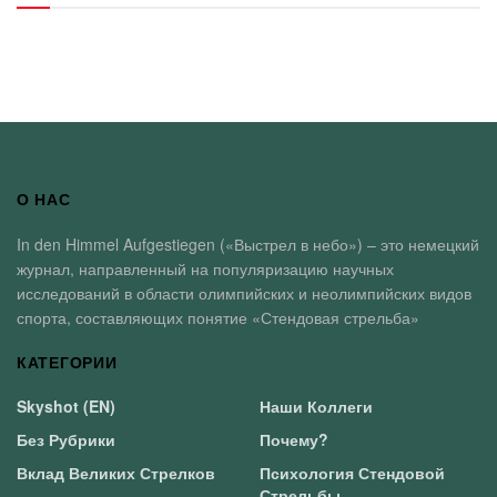
О НАС
In den Himmel Aufgestiegen («Выстрел в небо») – это немецкий
журнал, направленный на популяризацию научных
исследований в области олимпийских и неолимпийских видов
спорта, составляющих понятие «Стендовая стрельба»
КАТЕГОРИИ
Skyshot (EN)
Наши Коллеги
Без Рубрики
Почему?
Вклад Великих Стрелков
Психология Стендовой
Стрельбы